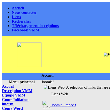
Accueil
Nous contacter
Liens
Rechercher
Téléchargement inscriptions
Facebook VMM
Accueil
Menu principal
Joomla!
Accueil
A selection of links that are 
Description VMM
Liens Web
Equipe VMM
Cours Initiation
inform.
Joomla France !
Cours Word