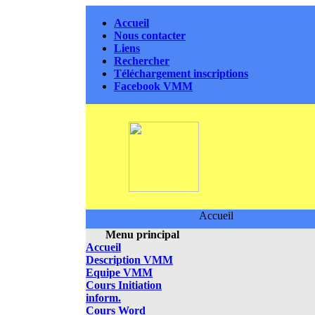
Accueil
Nous contacter
Liens
Rechercher
Téléchargement inscriptions
Facebook VMM
Accueil
Menu principal
Accueil
Description VMM
Equipe VMM
Cours Initiation
inform.
Cours Word